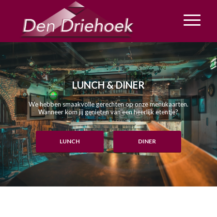
LUNCH & DINER
We hebben smaakvolle gerechten op onze menukaarten.
Wanneer kom jij genieten van een heerlijk etentje?
LUNCH
DINER