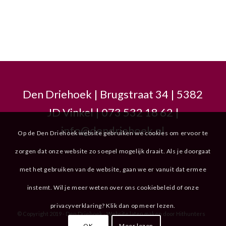
Den Driehoek | Brugstraat 34 | 5382
JD Vinkel | 073 532 18 62 |
info@dendriehoek.nl
Op de Den Driehoek website gebruiken we cookies om ervoor te
zorgen dat onze website zo soepel mogelijk draait. Als je doorgaat
met het gebruiken van de website, gaan we er vanuit dat ermee
instemt. Wil je meer weten over ons cookiebeleid of onze
privacyverklaring? Klik dan op meer lezen.
© Copyright 2019 - Den Driehoek -
Website laten maken
door Hithunters
OK
Meer lezen